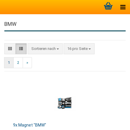
BMW
Sortieren nach
16 pro Seite
1
2
»
9x Magnet "BMW"