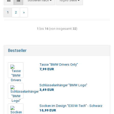
Sortieren nach
16 pro Seite
1
2
»
1
bis
16
(von insgesamt
32
)
Bestseller
Tasse "BMW Drivers Only"
7,99 EUR
Schlüsselanhänger "BMW Logo"
3,49 EUR
Socken im Design "E30 M-Tech" - Schwarz
10,99 EUR