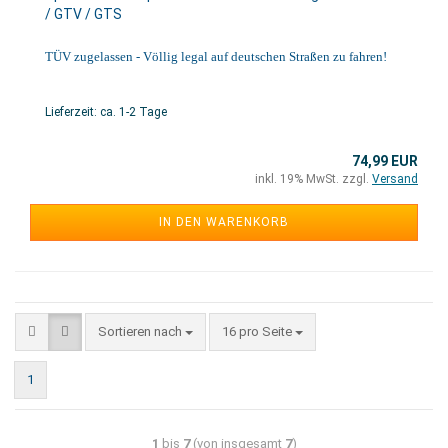
/ GTV / GTS
TÜV zugelassen - Völlig legal auf deutschen Straßen zu fahren!
Lieferzeit: ca. 1-2 Tage
74,99 EUR
inkl. 19% MwSt. zzgl.
Versand
IN DEN WARENKORB
Sortieren nach
16 pro Seite
1
1
bis
7
(von insgesamt
7
)