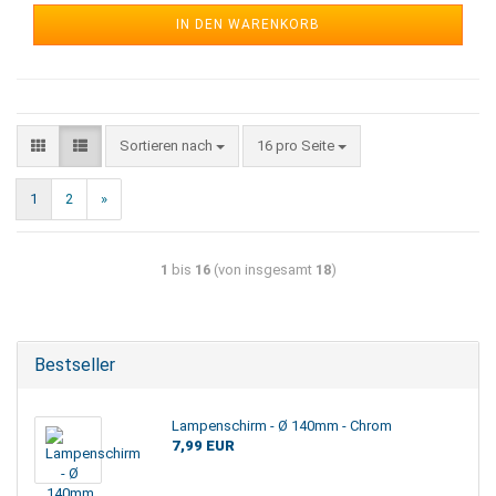
IN DEN WARENKORB
Sortieren nach
16 pro Seite
1
2
»
1
bis
16
(von insgesamt
18
)
Bestseller
Lampenschirm - Ø 140mm - Chrom
7,99 EUR