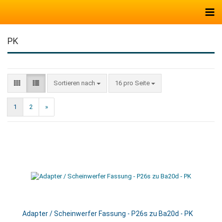
PK
Sortieren nach
16 pro Seite
1
2
»
Adapter / Scheinwerfer Fassung - P26s zu Ba20d - PK