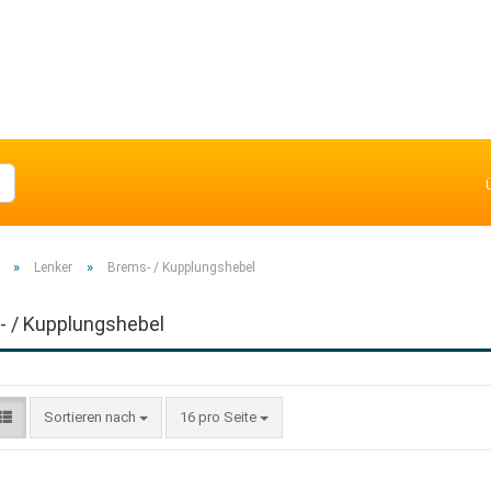
»
»
Lenker
Brems- / Kupplungshebel
 / Kupplungshebel
Sortieren nach
16 pro Seite