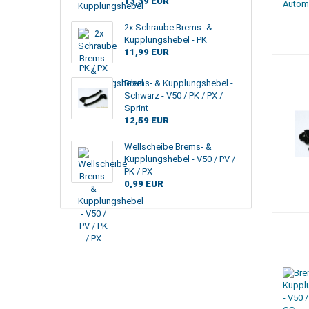
13,39 EUR
2x Schraube Brems- &
Kupplungshebel - PK
11,99 EUR
Brems- & Kupplungshebel -
Schwarz - V50 / PK / PX /
Sprint
12,59 EUR
Wellscheibe Brems- &
Kupplungshebel - V50 / PV /
PK / PX
0,99 EUR