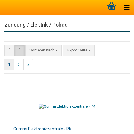
Zündung / Elektrik / Polrad
Sortieren nach
16 pro Seite
1
2
»
Gummi Elektronikzentrale - PK