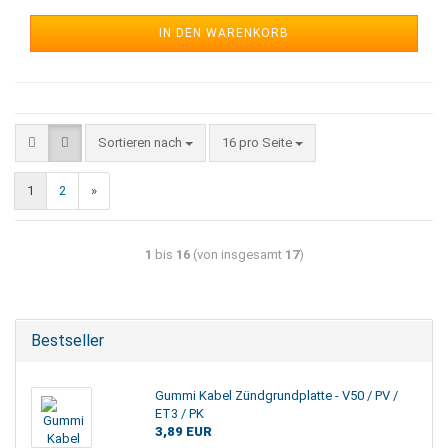
IN DEN WARENKORB
Sortieren nach
16 pro Seite
1
2
»
1
bis
16
(von insgesamt
17
)
Bestseller
Gummi Kabel Zündgrundplatte - V50 / PV /
ET3 / PK
3,89 EUR