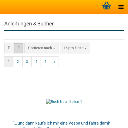
Anleitungen & Bücher
Sortieren nach
16 pro Seite
1
2
3
4
5
»
"... und dann kaufe ich mir eine Vespa und fahre damit