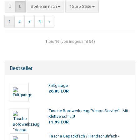
Sortieren nach
16 pro Seite
1
2
3
4
»
1
bis
16
(von insgesamt
54
)
Bestseller
Faltgarage
26,85 EUR
Tasche Bordwerkzeug "Vespa Service" - Mit
Klettverschluß!
11,99 EUR
Tasche Gepäckfach / Handschuhfach -