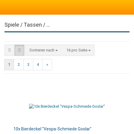
Spiele / Tassen / ...
Sortieren nach
16 pro Seite
1
2
3
4
»
10x Bierdeckel "Vespa-Schmiede Goslar"