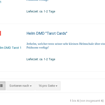
Lieferzeit: ca. 1-2 Tage
Helm DMD "Tarot Cards"
Jethelm, welcher trotz seiner sehr kleinen Helmschale über ei
Prüfnorm verfügt!
Lieferzeit: ca. 1-2 Tage
Sortieren nach
16 pro Seite
1
bis
6
(von insgesamt
6
)