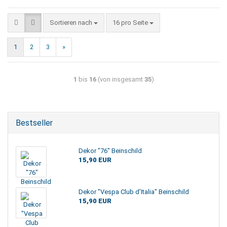
Sortieren nach
16 pro Seite
1
2
3
»
1
bis
16
(von insgesamt
35
)
Bestseller
Dekor "76" Beinschild
15,90 EUR
Dekor "Vespa Club d'Italia" Beinschild
15,90 EUR