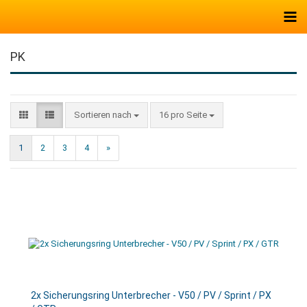
PK
Sortieren nach
16 pro Seite
1
2
3
4
»
2x Sicherungsring Unterbrecher - V50 / PV / Sprint / PX