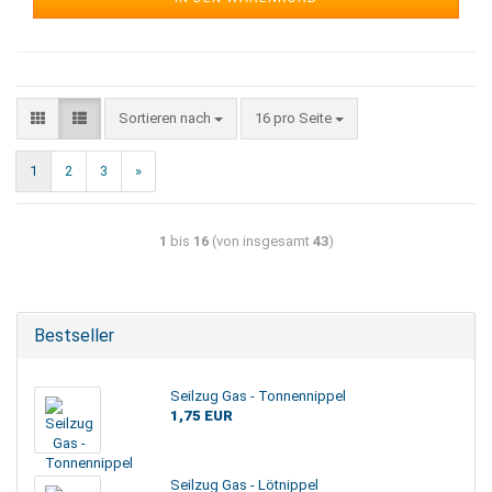
Sortieren nach
16 pro Seite
1
2
3
»
1
bis
16
(von insgesamt
43
)
Bestseller
Seilzug Gas - Tonnennippel
1,75 EUR
Seilzug Gas - Lötnippel