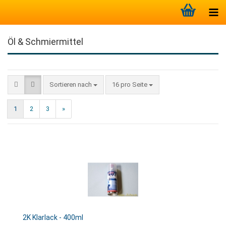
Öl & Schmiermittel
Sortieren nach
16 pro Seite
1
2
3
»
2K Klarlack - 400ml