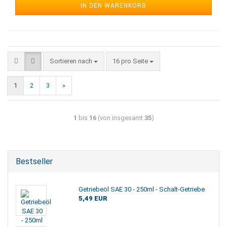
IN DEN WARENKORB
Sortieren nach
16 pro Seite
1
2
3
»
1
bis
16
(von insgesamt
35
)
Bestseller
Getriebeöl SAE 30 - 250ml - Schalt-Getriebe
5,49 EUR