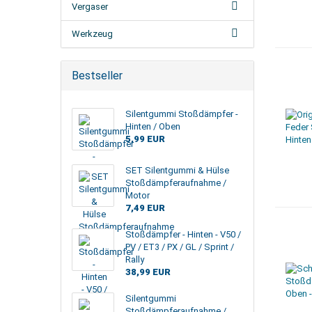
Vergaser
Werkzeug
Bestseller
Silentgummi Stoßdämpfer -
Hinten / Oben
5,99 EUR
SET Silentgummi & Hülse
Stoßdämpferaufnahme /
Motor
7,49 EUR
Stoßdämpfer - Hinten - V50 /
PV / ET3 / PX / GL / Sprint /
Rally
38,99 EUR
Silentgummi
Stoßdämpferaufnahme /