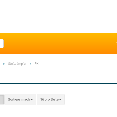
»
»
Stoßdämpfer
PX
Sortieren nach
16 pro Seite