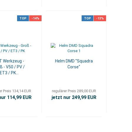
TOP
-14%
TOP
-13%
T Werkzeug -
Helm DMD "Squadra
ß - V50 / PV /
Corse"
ET3 / PK...
er Preis 134,14 EUR
regulärer Preis 289,00 EUR
 nur 114,99 EUR
jetzt nur 249,99 EUR