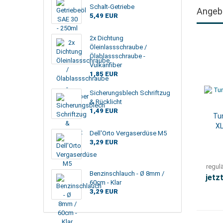
Schalt-Getriebe
Angeb
5,49 EUR
2x Dichtung
Öleinlassschraube /
Ölablassschraube -
Vulkanfiber
1,85 EUR
Sicherungsblech Schriftzug
& Rücklicht
1,49 EUR
Tun
XL
Dell'Orto Vergaserdüse M5
3,29 EUR
regul
Benzinschlauch - Ø 8mm /
jetz
60cm - Klar
3,29 EUR