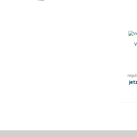
V
regul
jet