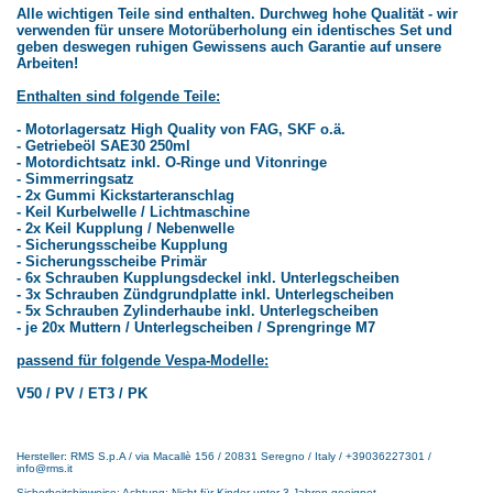
Alle wichtigen Teile sind enthalten. Durchweg hohe Qualität - wir
verwenden für unsere Motorüberholung ein identisches Set und
geben deswegen ruhigen Gewissens auch Garantie auf unsere
Arbeiten!
Enthalten sind folgende Teile:
- Motorlagersatz High Quality von FAG, SKF o.ä.
- Getriebeöl SAE30 250ml
- Motordichtsatz inkl. O-Ringe und Vitonringe
- Simmerringsatz
- 2x Gummi Kickstarteranschlag
- Keil Kurbelwelle / Lichtmaschine
- 2x Keil Kupplung / Nebenwelle
- Sicherungsscheibe Kupplung
- Sicherungsscheibe Primär
- 6x Schrauben Kupplungsdeckel inkl. Unterlegscheiben
- 3x Schrauben Zündgrundplatte inkl. Unterlegscheiben
- 5x Schrauben Zylinderhaube inkl. Unterlegscheiben
- je 20x Muttern / Unterlegscheiben / Sprengringe M7
passend für folgende Vespa-Modelle:
V50 / PV / ET3 / PK
Hersteller: RMS S.p.A / via Macallè 156 / 20831 Seregno / Italy / +39036227301 /
info@rms.it
Sicherheitshinweise: Achtung: Nicht für Kinder unter 3 Jahren geeignet.