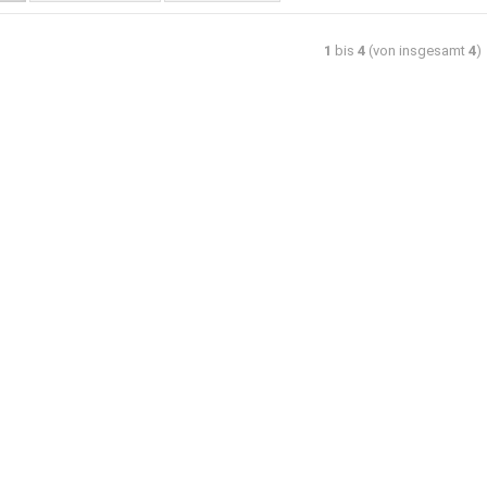
1
bis
4
(von insgesamt
4
)