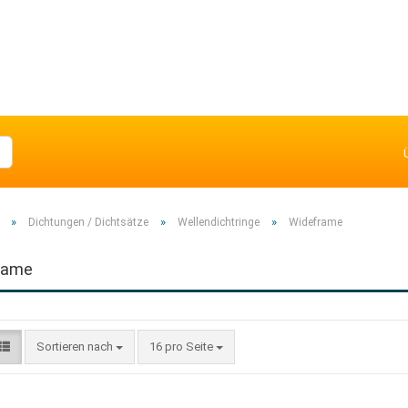
»
»
»
Dichtungen / Dichtsätze
Wellendichtringe
Wideframe
rame
Sortieren nach
16 pro Seite