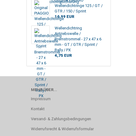
Original PIAGGIO
Wellendichtringe 125 / GT /
GTR / 150 / Sprint
16,99 EUR
Wellendichtring
Antriebswelle /
Bremstrommel - 27 x 47 x 6
mm - GT / GTR / Sprint /
Rally / PX
4,75 EUR
MEHR ÜBER...
Impressum
Kontakt
Versand- & Zahlungsbedingungen
Widerrufsrecht & Widerrufsformular