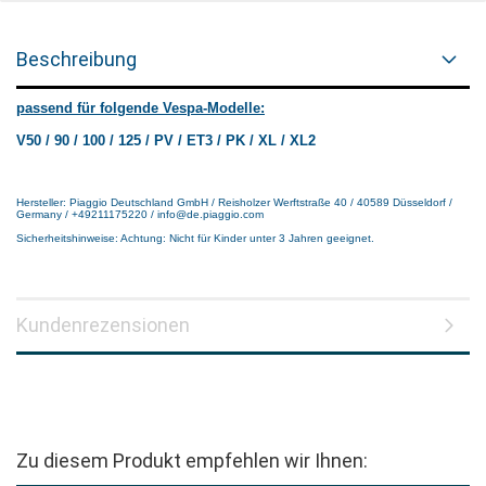
Beschreibung
passend für folgende Vespa-Modelle:
V50 / 90 / 100 / 125 / PV / ET3 / PK / XL / XL2
Hersteller: Piaggio Deutschland GmbH / Reisholzer Werftstraße 40 / 40589 Düsseldorf /
Germany / +49211175220 / info@de.piaggio.com
Sicherheitshinweise: Achtung: Nicht für Kinder unter 3 Jahren geeignet.
Kundenrezensionen
Zu diesem Produkt empfehlen wir Ihnen: