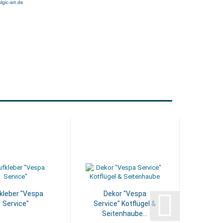
gic-art.de
kleber "Vespa
Dekor "Vespa
Aufn
Service"
Service" Kotflügel &
Seitenhaube...