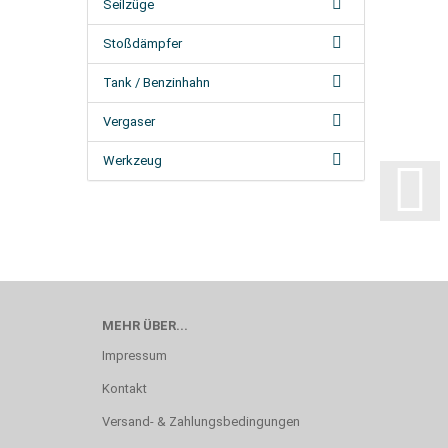
Seilzüge
Stoßdämpfer
Tank / Benzinhahn
Vergaser
Werkzeug
MEHR ÜBER...
Impressum
Kontakt
Versand- & Zahlungsbedingungen