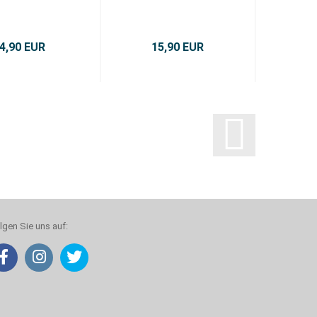
4,90 EUR
15,90 EUR
6
lgen Sie uns auf: