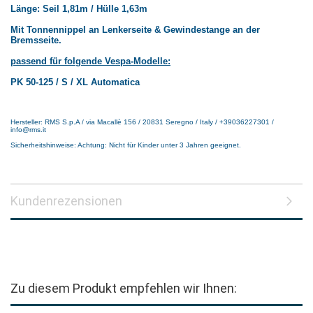
Länge: Seil 1,81m / Hülle 1,63m
Mit Tonnennippel an Lenkerseite & Gewindestange an der
Bremsseite.
passend für folgende Vespa-Modelle:
PK 50-125 / S / XL Automatica
Hersteller: RMS S.p.A / via Macallè 156 / 20831 Seregno / Italy / +39036227301 /
info@rms.it
Sicherheitshinweise: Achtung: Nicht für Kinder unter 3 Jahren geeignet.
Kundenrezensionen
Zu diesem Produkt empfehlen wir Ihnen: