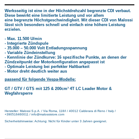
Werksseitig ist eine in der Höchstdrehzahl begrenzte CDI verbaut.
Diese bewirkt eine limitierte Leistung und vor allem
eine begrenzte Höchstgeschwindigkeit. Mit dieser CDI von Malossi
lässt sich besonders schnell und einfach eine höhere Leistung
erzielen.
- Max. 11.500 U/min
- Integrierte Zündspule
- 35.000 – 50.000 Volt Entladungsspannung
- Variable Zündeinstellung
- Kennlinie der Zündkurve: 16 spezifische Punkte, an denen der
Zündzeitpunkt der Motorkonfiguration angepasst ist
- Optimale Leistung bei perfekter Haltbarkeit
- Motor dreht deutlich weiter aus
passend für folgende Vespa-Modelle:
GT / GTV / GTS mit 125 & 200cm³ 4T LC Leader Motor &
Wegfahrsperre
Hersteller: Malossi S.p.A. / Via Roma, 118/I / 40012 Calderara di Reno / Italy /
+390516460011 / info@malossistore.com
Sicherheitshinweise: Achtung: Nicht für Kinder unter 3 Jahren geeignet.