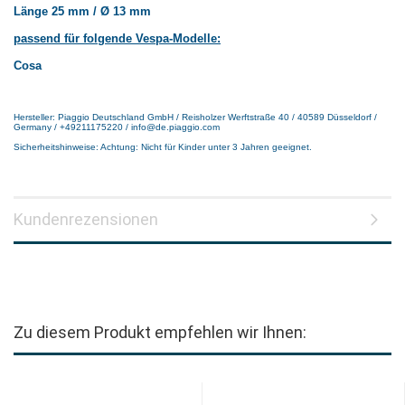
Länge 25 mm / Ø 13 mm
passend für folgende Vespa-Modelle:
Cosa
Hersteller: Piaggio Deutschland GmbH / Reisholzer Werftstraße 40 / 40589 Düsseldorf /
Germany / +49211175220 / info@de.piaggio.com
Sicherheitshinweise: Achtung: Nicht für Kinder unter 3 Jahren geeignet.
Kundenrezensionen
Zu diesem Produkt empfehlen wir Ihnen: