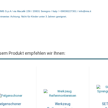
 RMS S.p.A / via Macallè 156 / 20831 Seregno / Italy / +39036227301 / info@rms.it
hinweise: Achtung: Nicht für Kinder unter 3 Jahren geeignet.
sem Produkt empfehlen wir Ihnen:
Felgenschoner
Werkzeug
SET