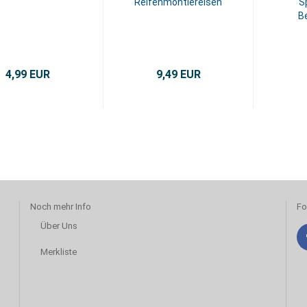
Reifenmontiereisen
S
Be
4,99 EUR
9,49 EUR
Noch mehr Info
Fo
Über Uns
Merkliste