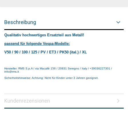
Beschreibung
Qualitativ hochwertiges Ersatzteil aus Metall!
passend für folgende Vespa-Modelle:
V50 / 90 / 100 / 125 / PV / ET3 / PK50 (ital.) / XL
Hersteller: RMS S.p.A / via Macallè 156 / 20831 Seregno / Italy / +39036227301 /
info@rms.it
Sicherheitshinweise: Achtung: Nicht für Kinder unter 3 Jahren geeignet.
Kundenrezensionen