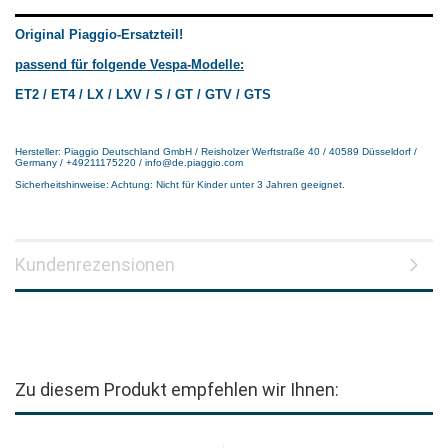
Original Piaggio-Ersatzteil!
passend für folgende Vespa-Modelle:
ET2 / ET4 / LX / LXV / S / GT / GTV / GTS
Hersteller: Piaggio Deutschland GmbH / Reisholzer Werftstraße 40 / 40589 Düsseldorf /
Germany / +49211175220 / info@de.piaggio.com
Sicherheitshinweise: Achtung: Nicht für Kinder unter 3 Jahren geeignet.
Kundenrezensionen
Zu diesem Produkt empfehlen wir Ihnen: