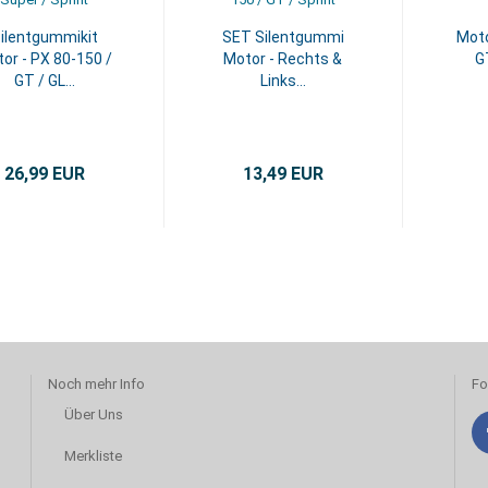
ilentgummikit
SET Silentgummi
Moto
or - PX 80-150 /
Motor - Rechts &
G
GT / GL...
Links...
26,99 EUR
13,49 EUR
Noch mehr Info
Fo
Über Uns
Merkliste