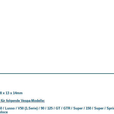
48 x 13 x 14mm
für folgende Vespa-Modelle:
 / Lusso / V50 (1.Serie) / 90 / 125 / GT / GTR / Super / 150 / Super / Sprin
eloce