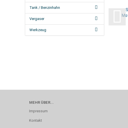
Tank / Benzinhahn
S
Mot
Vergaser
Werkzeug
MEHR ÜBER...
Impressum
Kontakt