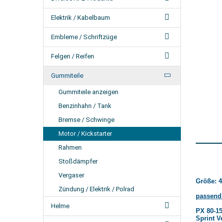
Elektrik / Kabelbaum
Embleme / Schriftzüge
Felgen / Reifen
Gummiteile
Gummiteile anzeigen
Benzinhahn / Tank
Bremse / Schwinge
Motor / Kickstarter
Rahmen
Stoßdämpfer
Vergaser
Größe: 
Zündung / Elektrik / Polrad
passend 
Helme
PX 80-150
Sprint V