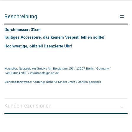
Beschreibung
Durchmesser: 31cm
Kultiges Accessoire, das keinem Vespisti fehlen sollte!
Hochwertige, offiziell lizenzierte Uhr!
Hersteller: Nostalgic-Art GmbH / Am Borsigturm 156 / 13507 Berlin / Germany /
+493030647000 / info@nostalgic-art.de
Sicherheitshinweise: Achtung: Nicht für Kinder unter 3 Jahren geeignet.
Kundenrezensionen