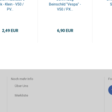
k - Klein - V50 /
Beinschild "Vespa" -
S
PV...
V50 / PX...
2,49 EUR
6,90 EUR
Noch mehr Info
Fo
Über Uns
Merkliste