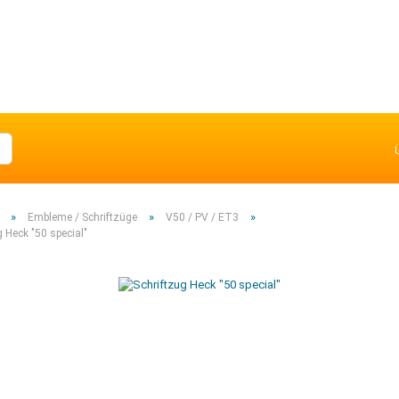
»
»
»
Embleme / Schriftzüge
V50 / PV / ET3
g Heck "50 special"