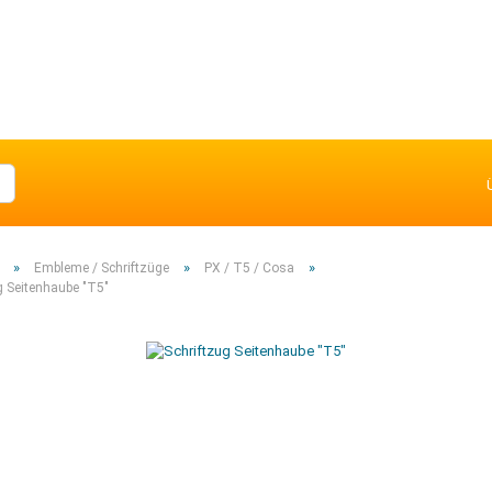
»
»
»
Embleme / Schriftzüge
PX / T5 / Cosa
g Seitenhaube "T5"