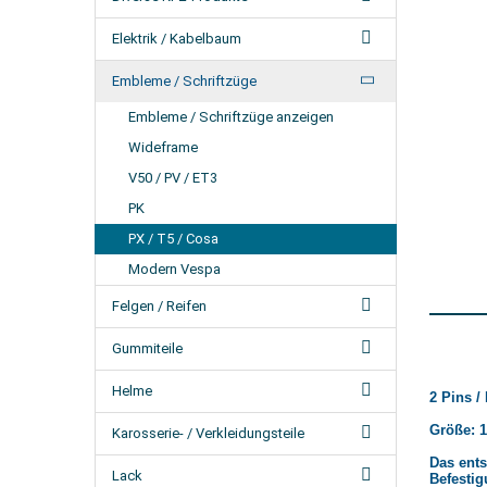
Elektrik / Kabelbaum
Embleme / Schriftzüge
Embleme / Schriftzüge anzeigen
Wideframe
V50 / PV / ET3
PK
PX / T5 / Cosa
Modern Vespa
Felgen / Reifen
Gummiteile
Helme
2 Pins /
Größe: 1
Karosserie- / Verkleidungsteile
Das ent
Lack
Befestig