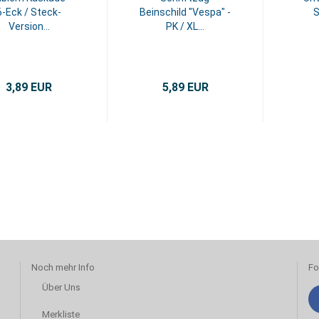
6-Eck / Steck-
Beinschild "Vespa" -
S
Version...
PK / XL...
3,89 EUR
5,89 EUR
Noch mehr Info
Fo
Über Uns
Merkliste