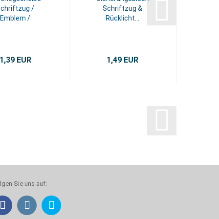
chriftzug /
Schriftzug &
6-Eck
Emblem /
Rücklicht...
Rücklicht...
1,39 EUR
1,49 EUR
3
lgen Sie uns auf: